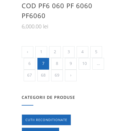
COD PF6 060 PF 6060
PF6060
6,000.00
lei
‹
1
2
3
4
5
6
7
8
9
10
…
67
68
69
›
CATEGORII DE PRODUSE
CUTII RECONDITIONATE