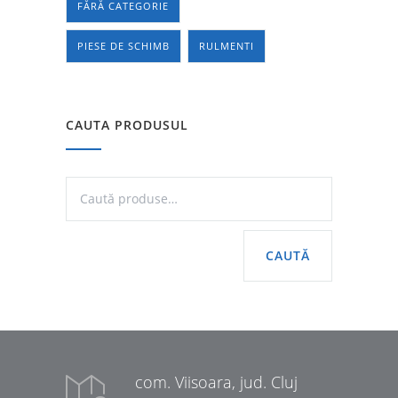
FĂRĂ CATEGORIE
PIESE DE SCHIMB
RULMENTI
CAUTA PRODUSUL
CAUTĂ
com. Viisoara, jud. Cluj