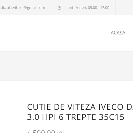
tii.cutii.viteze@gmail.com
Luni - Vineri: 09:00 - 17:00
ACASA
CUTIE DE VITEZA IVECO D
3.0 HPI 6 TREPTE 35C15
4,500.00
lei