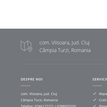
com. Viisoara, jud. Cluj
Câmpia Turzi, Romania
DESPRE NOI
SERVIC
com. Viisoara, jud. Cluj
Repar
Câmpia Turzi, Romania
Cuti
Telefon:
0746127271
/
0788055550
Pies