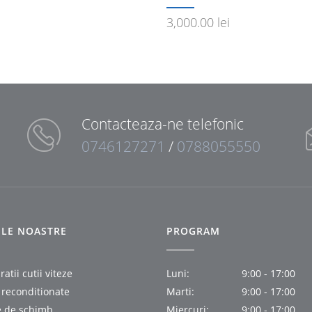
3,000.00
lei
Contacteaza-ne telefonic
0746127271
/
0788055550
IILE NOASTRE
PROGRAM
atii cutii viteze
Luni:
9:00 - 17:00
i reconditionate
Marti:
9:00 - 17:00
e de schimb
Miercuri:
9:00 - 17:00