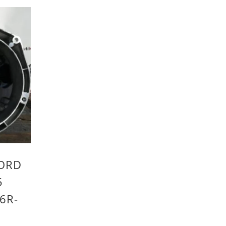
FORD
5
6R-