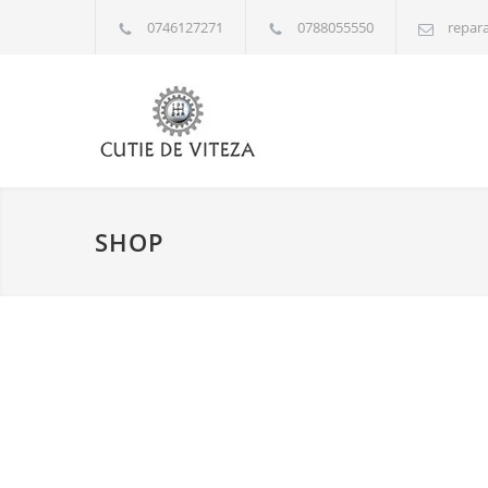
0746127271
0788055550
repara
SHOP