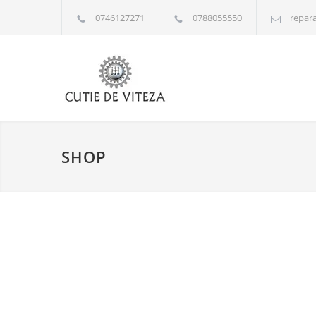
0746127271
0788055550
repara
SHOP