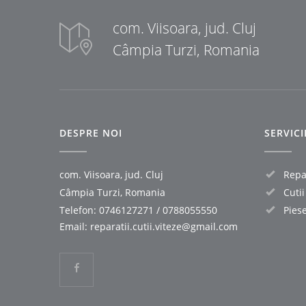
com. Viisoara, jud. Cluj
Câmpia Turzi, Romania
DESPRE NOI
SERVIC
com. Viisoara, jud. Cluj
Repar
Câmpia Turzi, Romania
Cuti
Telefon:
0746127271
/
0788055550
Pies
Email:
reparatii.cutii.viteze@gmail.com