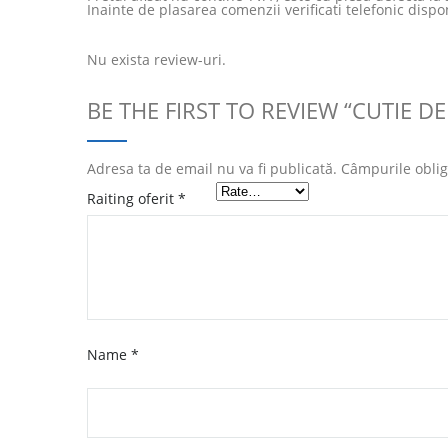
Inainte de plasarea comenzii verificati telefonic dispon
Nu exista review-uri.
BE THE FIRST TO REVIEW “CUTIE DE
Adresa ta de email nu va fi publicată.
Câmpurile oblig
Raiting oferit
*
Name
*