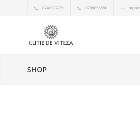
0746127271
0788055550
repara
SHOP