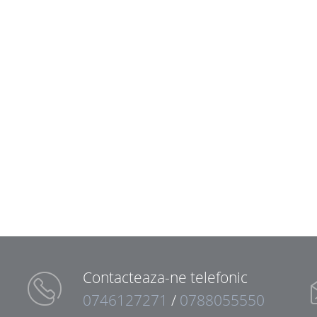
Contacteaza-ne telefonic
0746127271
/
0788055550