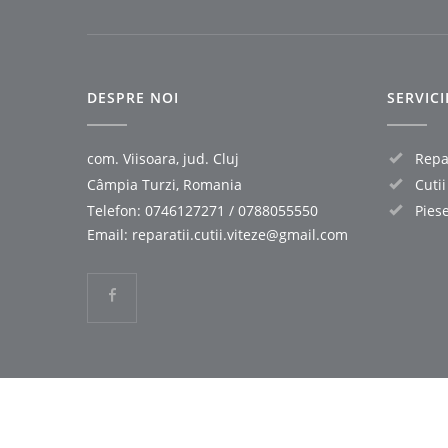
DESPRE NOI
SERVIC
com. Viisoara, jud. Cluj
Repar
Câmpia Turzi, Romania
Cuti
Telefon:
0746127271
/
0788055550
Pies
Email:
reparatii.cutii.viteze@gmail.com