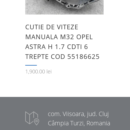
CUTIE DE VITEZE
MANUALA M32 OPEL
ASTRA H 1.7 CDTI 6
TREPTE COD 55186625
1,900.00
lei
com. Viisoara, jud. Cluj
Câmpia Turzi, Romania