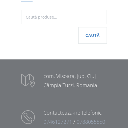
CAUTĂ
com. Viisoara, jud. Cluj
Câmpia Turzi, Romania
Contacteaza-ne telefonic
0746127271
/
0788055550