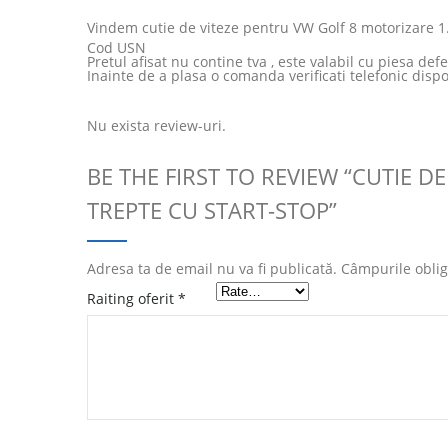
Vindem cutie de viteze pentru VW Golf 8 motorizare 1.0
Cod USN
Pretul afisat nu contine tva , este valabil cu piesa def
Inainte de a plasa o comanda verificati telefonic dispo
Nu exista review-uri.
BE THE FIRST TO REVIEW “CUTIE D
TREPTE CU START-STOP”
Adresa ta de email nu va fi publicată.
Câmpurile oblig
Raiting oferit
*