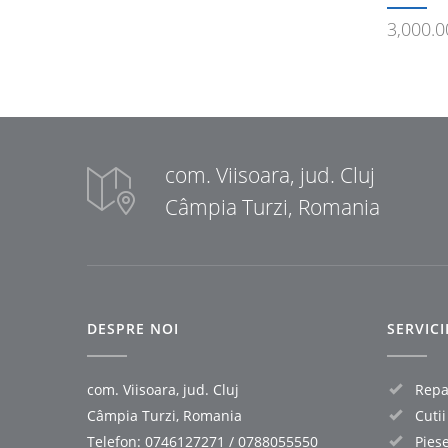
3,000.
com. Viisoara, jud. Cluj
Câmpia Turzi, Romania
DESPRE NOI
SERVIC
com. Viisoara, jud. Cluj
Repar
Câmpia Turzi, Romania
Cuti
Telefon:
0746127271
/
0788055550
Pies