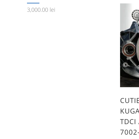
3,000.00
lei
CUTI
KUGA
TDCI
7002