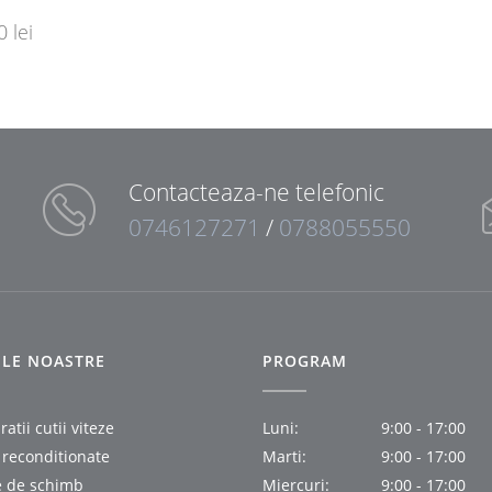
00
lei
Contacteaza-ne telefonic
0746127271
/
0788055550
IILE NOASTRE
PROGRAM
atii cutii viteze
Luni:
9:00 - 17:00
i reconditionate
Marti:
9:00 - 17:00
e de schimb
Miercuri:
9:00 - 17:00