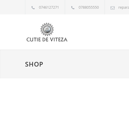
0746127271
0788055550
repara
SHOP