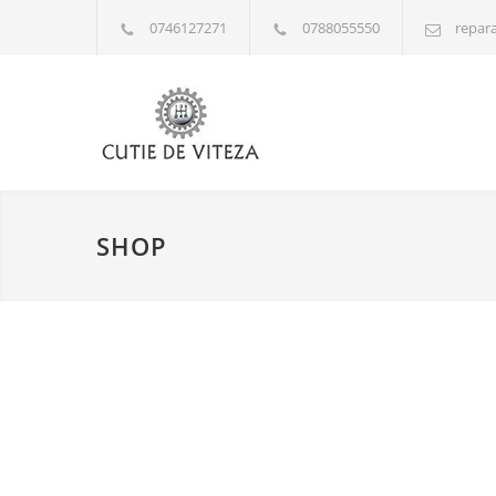
0746127271
0788055550
repara
SHOP