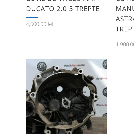
DUCATO 2.0 5 TREPTE
MANU
ASTRA
4,500.00
lei
TREP
1,900.