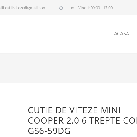
tii.cutii.viteze@gmail.com
Luni - Vineri: 09:00 - 17:00
ACASA
CUTIE DE VITEZE MINI
COOPER 2.0 6 TREPTE C
GS6-59DG