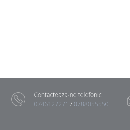
Contacteaza-ne telefonic
0746127271
/
0788055550