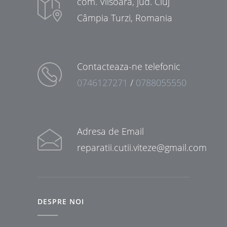
com. Viisoara, jud. Cluj
Câmpia Turzi, Romania
Contacteaza-ne telefonic
0746127271
/
0788055550
Adresa de Email
reparatii.cutii.viteze@gmail.com
DESPRE NOI