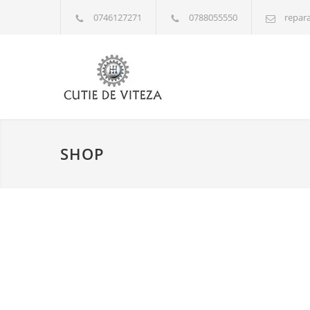
0746127271
0788055550
repara
SHOP