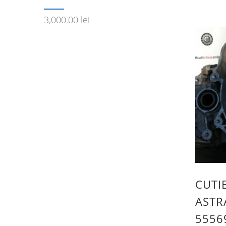
3,000.00
lei
CUTI
ASTR
5556