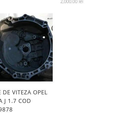
2,000.00
lei
E DE VITEZA OPEL
A J 1.7 COD
9878