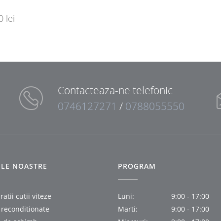
00
lei
Contacteaza-ne telefonic
0746127271
/
0788055550
IILE NOASTRE
PROGRAM
atii cutii viteze
Luni:
9:00 - 17:00
i reconditionate
Marti:
9:00 - 17:00