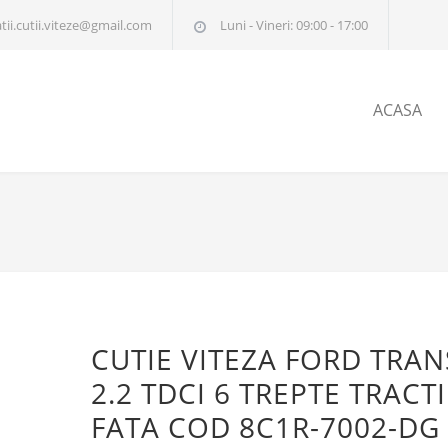
tii.cutii.viteze@gmail.com
Luni - Vineri: 09:00 - 17:00
ACASA
CUTIE VITEZA FORD TRAN
2.2 TDCI 6 TREPTE TRACT
FATA COD 8C1R-7002-DG