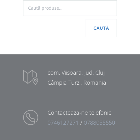
CAUTĂ
com. Viisoara, jud. Cluj
Câmpia Turzi, Romania
Contacteaza-ne telefonic
0746127271
/
0788055550