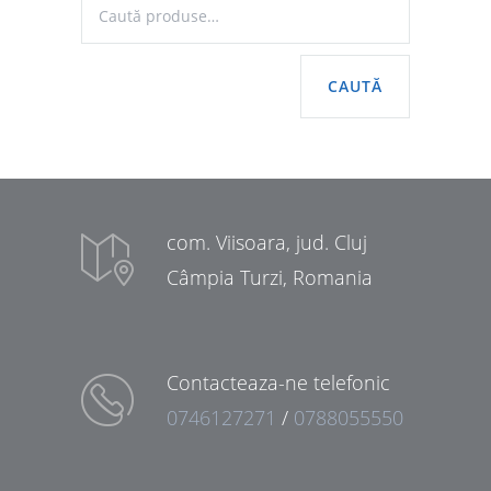
CAUTĂ
com. Viisoara, jud. Cluj
Câmpia Turzi, Romania
Contacteaza-ne telefonic
0746127271
/
0788055550