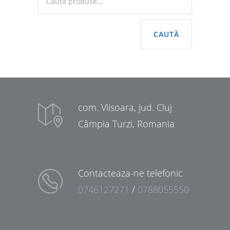
CAUTĂ
com. Viisoara, jud. Cluj
Câmpia Turzi, Romania
Contacteaza-ne telefonic
0746127271
/
0788055550