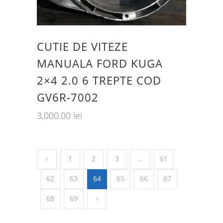
CUTIE DE VITEZE
MANUALA FORD KUGA
2×4 2.0 6 TREPTE COD
GV6R-7002
3,000.00
lei
‹
1
2
3
…
61
62
63
64
65
66
67
68
69
›